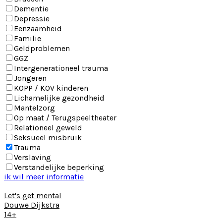
Dementie
Depressie
Eenzaamheid
Familie
Geldproblemen
GGZ
Intergenerationeel trauma
Jongeren
KOPP / KOV kinderen
Lichamelijke gezondheid
Mantelzorg
Op maat / Terugspeeltheater
Relationeel geweld
Seksueel misbruik
Trauma
Verslaving
Verstandelijke beperking
ik wil meer informatie
Let's get mental
Douwe Dijkstra
14+