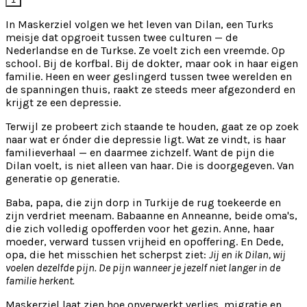
In Maskerziel volgen we het leven van Dilan, een Turks
meisje dat opgroeit tussen twee culturen — de
Nederlandse en de Turkse. Ze voelt zich een vreemde. Op
school. Bij de korfbal. Bij de dokter, maar ook in haar eigen
familie. Heen en weer geslingerd tussen twee werelden en
de spanningen thuis, raakt ze steeds meer afgezonderd en
krijgt ze een depressie.
Terwijl ze probeert zich staande te houden, gaat ze op zoek
naar wat er ónder die depressie ligt. Wat ze vindt, is haar
familieverhaal — en daarmee zichzelf. Want de pijn die
Dilan voelt, is niet alleen van haar. Die is doorgegeven. Van
generatie op generatie.
Baba, papa, die zijn dorp in Turkije de rug toekeerde en
zijn verdriet meenam. Babaanne en Anneanne, beide oma's,
die zich volledig opofferden voor het gezin. Anne, haar
moeder, verward tussen vrijheid en opoffering. En Dede,
opa, die het misschien het scherpst ziet:
Jij en ik Dilan, wij
voelen dezelfde pijn. De pijn wanneer je jezelf niet langer in de
familie herkent.
Maskerziel laat zien hoe onverwerkt verlies, migratie en