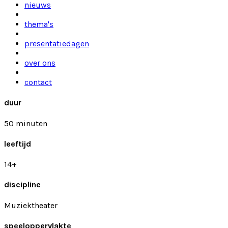
nieuws
thema's
presentatiedagen
over ons
contact
duur
50 minuten
leeftijd
14+
discipline
Muziektheater
speeloppervlakte