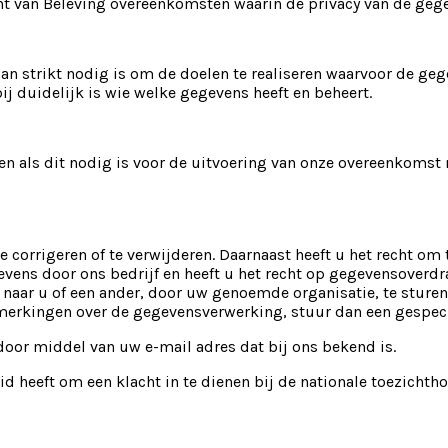
cht van Beleving overeenkomsten waarin de privacy van de geg
an strikt nodig is om de doelen te realiseren waarvoor de g
j duidelijk is wie welke gegevens heeft en beheert.
en als dit nodig is voor de uitvoering van onze overeenkomst 
te corrigeren of te verwijderen. Daarnaast heeft u het recht 
ns door ons bedrijf en heeft u het recht op gegevensoverdra
r u of een ander, door uw genoemde organisatie, te sturen. 
erkingen over de gegevensverwerking, stuur dan een gespeci
door middel van uw e-mail adres dat bij ons bekend is.
id heeft om een klacht in te dienen bij de nationale toezichth