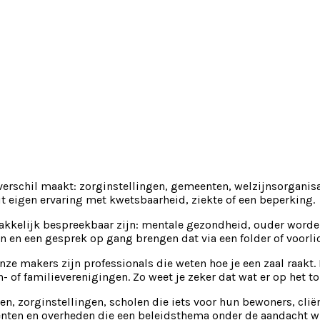
verschil maakt: zorginstellingen, gemeenten, welzijnsorganisa
t eigen ervaring met kwetsbaarheid, ziekte of een beperking.
makkelijk bespreekbaar zijn: mentale gezondheid, ouder worde
n en een gesprek op gang brengen dat via een folder of voorli
nze makers zijn professionals die weten hoe je een zaal raakt. 
 of familieverenigingen. Zo weet je zeker dat wat er op het t
, zorginstellingen, scholen die iets voor hun bewoners, cliën
ten en overheden die een beleidsthema onder de aandacht will