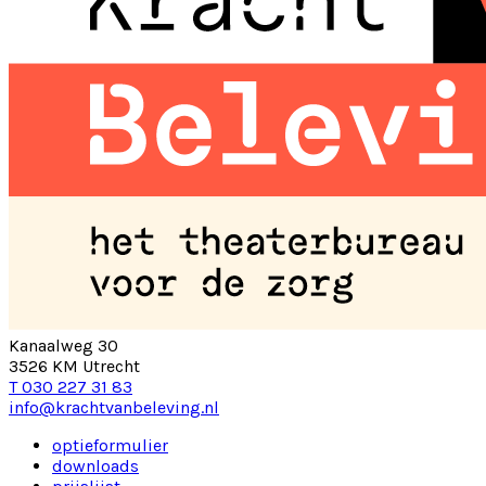
Kanaalweg 30
3526 KM Utrecht
T 030 227 31 83
info@krachtvanbeleving.nl
optieformulier
downloads