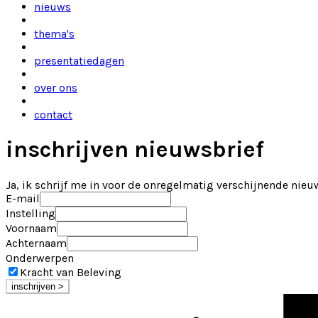
nieuws
thema's
presentatiedagen
over ons
contact
inschrijven nieuwsbrief
Ja, ik schrijf me in voor de onregelmatig verschijnende nieu
E-mail
Instelling
Voornaam
Achternaam
Onderwerpen
Kracht van Beleving
inschrijven >