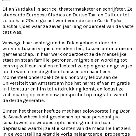
Dilan Yurdakul is actrice, theatermaakster en schrijfster. Ze
studeerde Europese Studies en Duitse Taal en Cultuur tot
ze op haar 20ste gecast werd voor de serie
Goede Tijden,
Slechte Tijden
waar ze zeven jaar lang onderdeel van de vaste
cast was.
Vanwege haar achtergrond is Dilan geboeid door de
wrijving tussen vrijheid en identiteit, tussen autonomie en
gemeenschap. In haar werk onderzoekt ze de menselijke
staat en staan familie, patronen, migratie en wording tot
een vrij zelf centraal en reflecteert ze op eigenzinnige wijze
op de wereld en de gebeurtenissen om haar heen.
Momenteel onderzoekt ze als honorary fellow aan de
Universiteit van Amsterdam hoe het narratief van migratie
in literatuur en film tot uitdrukking komt, en focust ze
zich daarbij op een nieuw perspectief op migratie vanuit
de derde generatie.
Binnen het theater heeft ze met haar solovoorstelling
Door
de Schaduw heen
licht geschenen op haar persoonlijke
schaduwen, de weggestopte achtergrond en haar
depressies waarbij ze alle kanten van de medaille liet zien.
In de voorstelling
Alter
die vorig najaar toerde, probeert ze