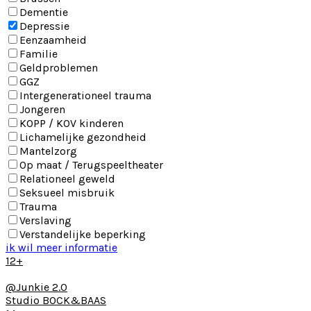
Dementie
Depressie
Eenzaamheid
Familie
Geldproblemen
GGZ
Intergenerationeel trauma
Jongeren
KOPP / KOV kinderen
Lichamelijke gezondheid
Mantelzorg
Op maat / Terugspeeltheater
Relationeel geweld
Seksueel misbruik
Trauma
Verslaving
Verstandelijke beperking
ik wil meer informatie
12+
@Junkie 2.0
Studio BOCK&BAAS