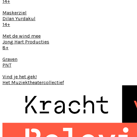
14+
Maskerziel
Dilan Yurdakul
14+
Met de wind mee
Jong Hart Producties
8+
Graven
PNT
Vind je het gek!
Het Muziektheatercollectief