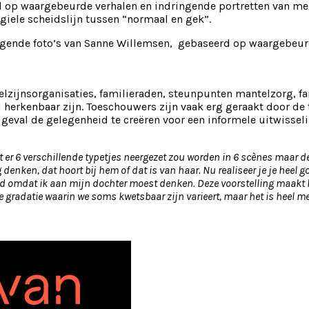
d op waargebeurde verhalen en indringende portretten van m
agiele scheidslijn tussen “normaal en gek”.
ngende foto’s van Sanne Willemsen, gebaseerd op waargebeur
zijnsorganisaties, familieraden, steunpunten mantelzorg, fam
l herkenbaar zijn. Toeschouwers zijn vaak erg geraakt door de
 geval de gelegenheid te creëren voor een informele uitwisseli
at er 6 verschillende typetjes neergezet zou worden in 6 scènes maar 
enken, dat hoort bij hem of dat is van haar. Nu realiseer je je heel 
eid omdat ik aan mijn dochter moest denken. Deze voorstelling maakt
e gradatie waarin we soms kwetsbaar zijn varieert, maar het is heel me