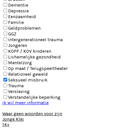
Dementie
Depressie
Eenzaamheid
Familie
Geldproblemen
GGZ
Intergenerationeel trauma
Jongeren
KOPP / KOV kinderen
Lichamelijke gezondheid
Mantelzorg
Op maat / Terugspeeltheater
Relationeel geweld
Seksueel misbruik
Trauma
Verslaving
Verstandelijke beperking
ik wil meer informatie
Waar geen woorden voor zijn
Jonge Klei
14+