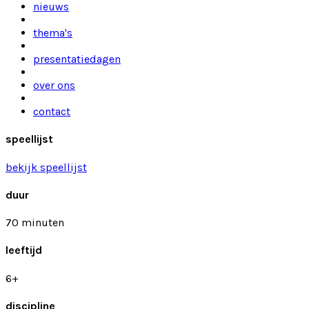
nieuws
thema's
presentatiedagen
over ons
contact
speellijst
bekijk speellijst
duur
70 minuten
leeftijd
6+
discipline