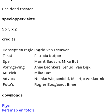
Beeldend theater
speeloppervlakte
5 x 5 x 2
credits
Concept en regie
Ingrid van Leeuwen
Tekst
Patricia Kuiper
Spel
Marrit Bausch, Mika But
Vormgeving
Anne Dronkers, Jehudi van Dijk
Muziek
Mika But
Advies
Nienke Weijsenfeld, Maartje Wikkerink
Foto’s
Rogier Boogaard, Binie
downloads
Flyer
Persmap en foto's