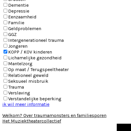
Dementie
Depressie
Eenzaamheid
Familie
Geldproblemen
GGZ
Intergenerationeel trauma
Jongeren
KOPP / KOV kinderen
Lichamelijke gezondheid
Mantelzorg
Op maat / Terugspeeltheater
Relationeel geweld
Seksueel misbruik
Trauma
Verslaving
Verstandelijke beperking
ik wil meer informatie
Welkom? Over traumamonsters en familiesporen
Het Muziektheatercollectief