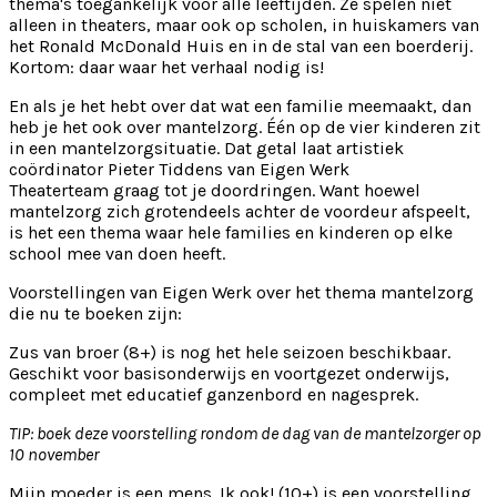
thema's toegankelijk voor alle leeftijden. Ze spelen niet
alleen in theaters, maar ook op scholen, in huiskamers van
het Ronald McDonald Huis en in de stal van een boerderij.
Kortom: daar waar het verhaal nodig is!
En als je het hebt over dat wat een familie meemaakt, dan
heb je het ook over mantelzorg. Één op de vier kinderen zit
in een mantelzorgsituatie. Dat getal laat artistiek
coördinator Pieter Tiddens van Eigen Werk
Theaterteam graag tot je doordringen. Want hoewel
mantelzorg zich grotendeels achter de voordeur afspeelt,
is het een thema waar hele families en kinderen op elke
school mee van doen heeft.
Voorstellingen van Eigen Werk over het thema mantelzorg
die nu te boeken zijn:
Zus van broer (8+) is nog het hele seizoen beschikbaar.
Geschikt voor basisonderwijs en voortgezet onderwijs,
compleet met educatief ganzenbord en nagesprek.
TIP: boek deze voorstelling rondom de dag van de mantelzorger op
10 november
Mijn moeder is een mens. Ik ook! (10+)
is een voorstelling