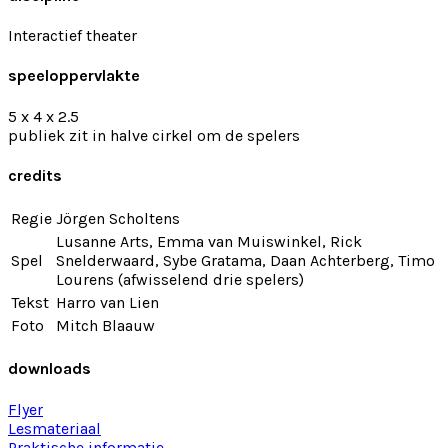
Interactief theater
speeloppervlakte
5 x 4 x 2.5
publiek zit in halve cirkel om de spelers
credits
Regie
Jörgen Scholtens
Lusanne Arts, Emma van Muiswinkel, Rick
Spel
Snelderwaard, Sybe Gratama, Daan Achterberg, Timo
Lourens (afwisselend drie spelers)
Tekst
Harro van Lien
Foto
Mitch Blaauw
downloads
Flyer
Lesmateriaal
Praktische informatie