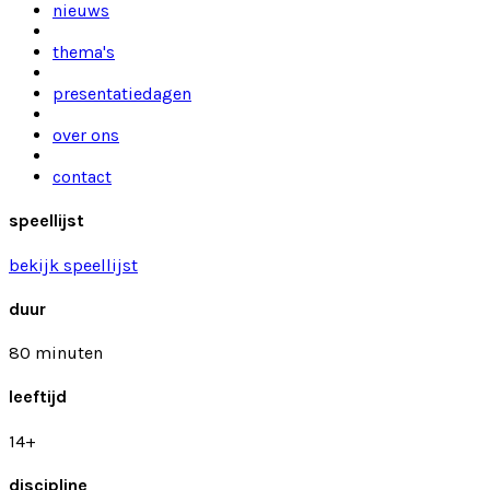
nieuws
thema's
presentatiedagen
over ons
contact
speellijst
bekijk speellijst
duur
80 minuten
leeftijd
14+
discipline