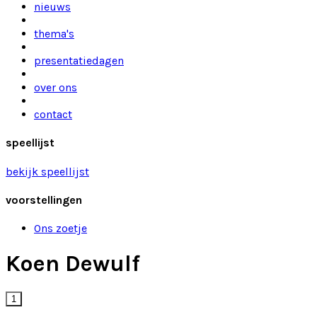
nieuws
thema's
presentatiedagen
over ons
contact
speellijst
bekijk speellijst
voorstellingen
Ons zoetje
Koen Dewulf
1