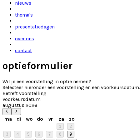
nieuws
thema's
presentatiedagen
over ons
contact
optieformulier
Wil je een voorstelling in optie nemen?
Selecteer hieronder een voorstelling en een voorkeursdatum
Betreft voorstelling
Voorkeursdatum
augustus 2026
ma
di
wo
do
vr
za
zo
1
2
3
4
5
6
7
8
9