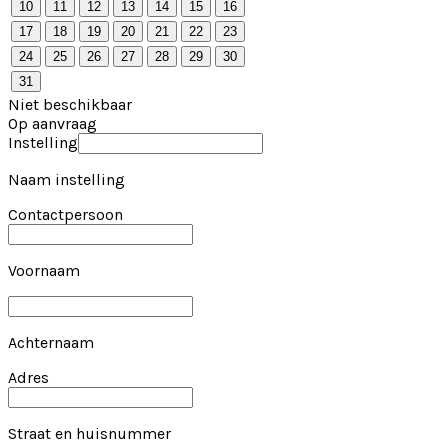
10
11
12
13
14
15
16
17
18
19
20
21
22
23
24
25
26
27
28
29
30
31
Niet beschikbaar
Op aanvraag
Instelling
Naam instelling
Contactpersoon
Voornaam
Achternaam
Adres
Straat en huisnummer